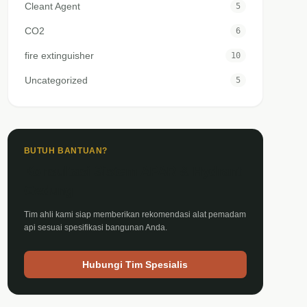
Cleant Agent
5
CO2
6
fire extinguisher
10
Uncategorized
5
BUTUH BANTUAN?
Konsultasi Sistem APAR & Hydrant
Gedung
Tim ahli kami siap memberikan rekomendasi alat pemadam
api sesuai spesifikasi bangunan Anda.
Hubungi Tim Spesialis