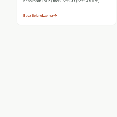
Kebakaran (APK) merk SYSCO (SYSCOFIRE).
SYSCO (SYSCOFIRE)...
Baca Selengkapnya