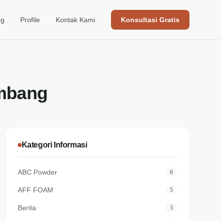
og
Profile
Kontak Kami
Konsultasi Gratis
ombang
Kategori Informasi
ABC Powder
6
AFF FOAM
5
Berita
3