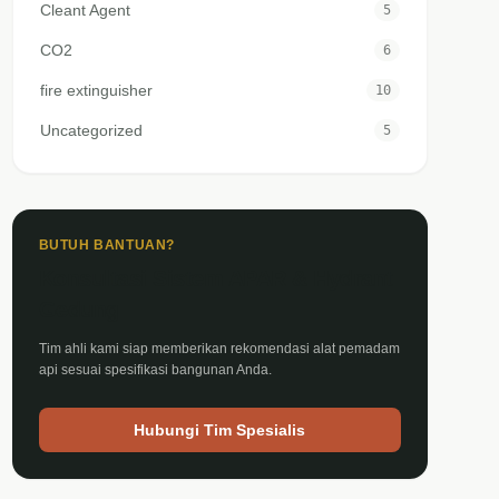
Cleant Agent
5
CO2
6
fire extinguisher
10
Uncategorized
5
BUTUH BANTUAN?
Konsultasi Sistem APAR & Hydrant
Gedung
Tim ahli kami siap memberikan rekomendasi alat pemadam
api sesuai spesifikasi bangunan Anda.
Hubungi Tim Spesialis