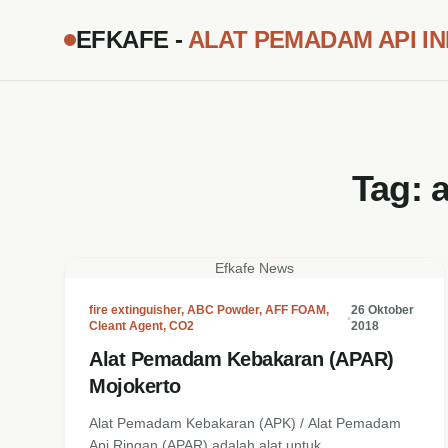
EFKAFE -
ALAT PEMADAM API I
Tag:
Efkafe News
fire extinguisher
,
ABC Powder
,
AFF FOAM
,
26 Oktober
•
Cleant Agent
,
CO2
2018
Alat Pemadam Kebakaran (APAR)
Mojokerto
Alat Pemadam Kebakaran (APK) / Alat Pemadam
Api Ringan (APAR) adalah alat untuk