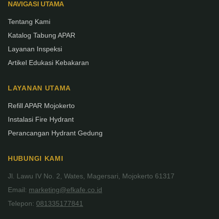
NAVIGASI UTAMA
Tentang Kami
Katalog Tabung APAR
Layanan Inspeksi
Artikel Edukasi Kebakaran
LAYANAN UTAMA
Refill APAR Mojokerto
Instalasi Fire Hydrant
Perancangan Hydrant Gedung
HUBUNGI KAMI
Jl. Lawu IV No. 2, Wates, Magersari, Mojokerto 61317
Email:
marketing@efkafe.co.id
Telepon:
081335177841