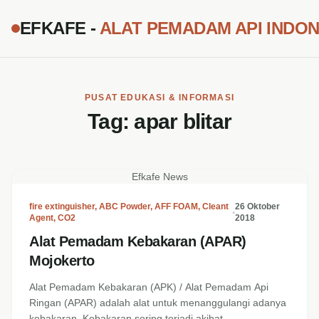
EFKAFE -
ALAT PEMADAM API INDON
PUSAT EDUKASI & INFORMASI
Tag:
apar blitar
Efkafe News
fire extinguisher
,
ABC Powder
,
AFF FOAM
,
Cleant
26 Oktober
•
Agent
,
CO2
2018
Alat Pemadam Kebakaran (APAR)
Mojokerto
Alat Pemadam Kebakaran (APK) / Alat Pemadam Api
Ringan (APAR) adalah alat untuk menanggulangi adanya
kebakaran. Kebakaran sering terjadi akibat...