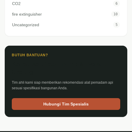
CO2
6
fire extinguisher
10
Uncategorized
5
BUTUH BANTUAN?
Konsultasi Sistem APAR & Hydrant
Gedung
Tim ahli kami siap memberikan rekomendasi alat pemadam api
sesuai spesifikasi bangunan Anda.
Hubungi Tim Spesialis