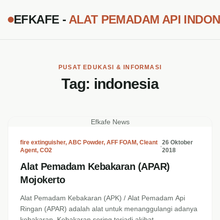
EFKAFE -
ALAT PEMADAM API INDON
PUSAT EDUKASI & INFORMASI
Tag:
indonesia
Efkafe News
fire extinguisher
,
ABC Powder
,
AFF FOAM
,
Cleant
26 Oktober
•
Agent
,
CO2
2018
Alat Pemadam Kebakaran (APAR)
Mojokerto
Alat Pemadam Kebakaran (APK) / Alat Pemadam Api
Ringan (APAR) adalah alat untuk menanggulangi adanya
kebakaran. Kebakaran sering terjadi akibat...