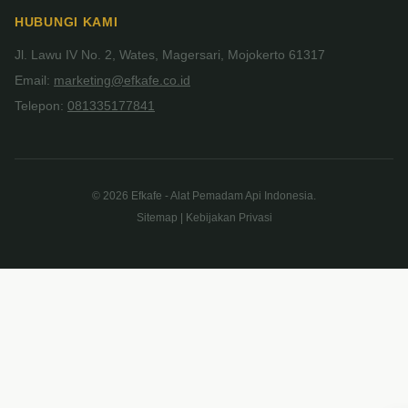
HUBUNGI KAMI
Jl. Lawu IV No. 2, Wates, Magersari, Mojokerto 61317
Email:
marketing@efkafe.co.id
Telepon:
081335177841
© 2026 Efkafe - Alat Pemadam Api Indonesia.
Sitemap | Kebijakan Privasi