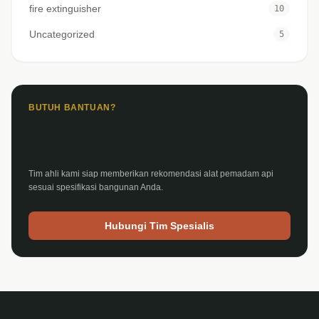
fire extinguisher
10
Uncategorized
5
BUTUH BANTUAN?
Konsultasi Sistem APAR & Hydrant
Gedung
Tim ahli kami siap memberikan rekomendasi alat pemadam api
sesuai spesifikasi bangunan Anda.
Hubungi Tim Spesialis