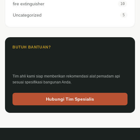
fire extinguisher
10
Uncategorized
5
BUTUH BANTUAN?
Konsultasi Sistem APAR & Hydrant
Gedung
Tim ahli kami siap memberikan rekomendasi alat pemadam api
sesuai spesifikasi bangunan Anda.
Hubungi Tim Spesialis