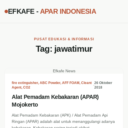
EFKAFE -
APAR INDONESIA
PUSAT EDUKASI & INFORMASI
Tag:
jawatimur
Efkafe News
fire extinguisher
,
ABC Powder
,
AFF FOAM
,
Cleant
26 Oktober
•
Agent
,
CO2
2018
Alat Pemadam Kebakaran (APAR)
Mojokerto
Alat Pemadam Kebakaran (APK) / Alat Pemadam Api
Ringan (APAR) adalah alat untuk menanggulangi adanya
kebakaran. Kebakaran sering terjadi akibat...