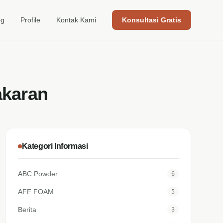
og
Profile
Kontak Kami
Konsultasi Gratis
akaran
Kategori Informasi
ABC Powder
6
AFF FOAM
5
Berita
3