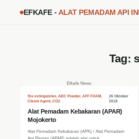
EFKAFE -
ALAT PEMADAM API I
Tag:
Efkafe News
fire extinguisher
,
ABC Powder
,
AFF FOAM
,
26 Oktober
•
Cleant Agent
,
CO2
2018
Alat Pemadam Kebakaran (APAR)
Mojokerto
Alat Pemadam Kebakaran (APK) / Alat Pemadam
Api Ringan (APAR) adalah alat untuk