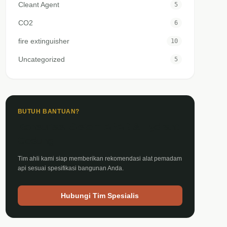
Cleant Agent
5
CO2
6
fire extinguisher
10
Uncategorized
5
BUTUH BANTUAN?
Konsultasi Sistem APAR & Hydrant
Gedung
Tim ahli kami siap memberikan rekomendasi alat pemadam
api sesuai spesifikasi bangunan Anda.
Hubungi Tim Spesialis