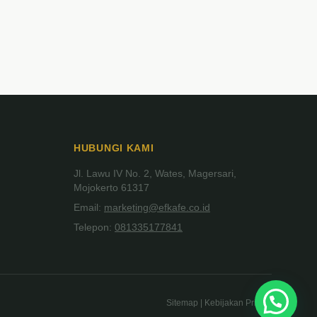
HUBUNGI KAMI
Jl. Lawu IV No. 2, Wates, Magersari,
Mojokerto 61317
Email:
marketing@efkafe.co.id
Telepon:
081335177841
Sitemap | Kebijakan Privasi