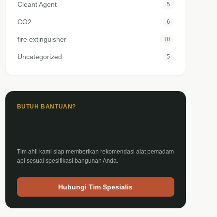
Cleant Agent
5
CO2
6
fire extinguisher
10
Uncategorized
5
BUTUH BANTUAN?
Konsultasi Sistem APAR & Hydrant
Gedung
Tim ahli kami siap memberikan rekomendasi alat pemadam
api sesuai spesifikasi bangunan Anda.
Hubungi Tim Spesialis