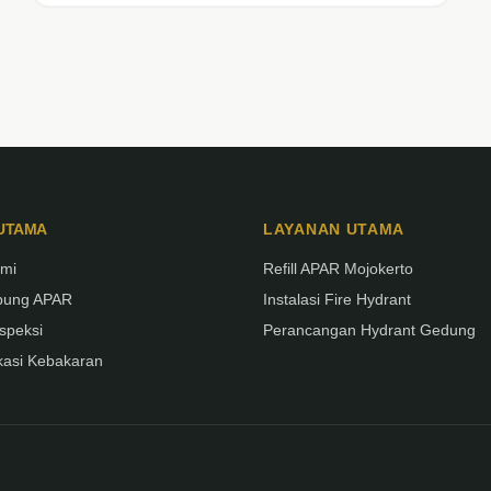
 UTAMA
LAYANAN UTAMA
ami
Refill APAR Mojokerto
abung APAR
Instalasi Fire Hydrant
speksi
Perancangan Hydrant Gedung
ukasi Kebakaran