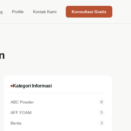
og
Profile
Kontak Kami
Konsultasi Gratis
n
Kategori Informasi
ABC Powder
6
AFF FOAM
5
Berita
3