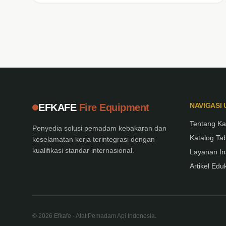
NAVIGASI
EFKAFE
Fire Equipment
Tentang K
Penyedia solusi pemadam kebakaran dan
Katalog T
keselamatan kerja terintegrasi dengan
kualifikasi standar internasional.
Layanan In
Artikel Ed
© 2026 Efkafe - Alat Pemadam Api Indonesia.