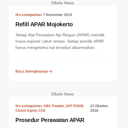
Efkafe News
fire extinguisher
•
7 November 2018
Refill APAR Mojokerto
Setiap Alat Pemadam Api Ringan (APAR) memilik
masa expired / jatuh tempo. Setiap pemilik APAR
harus mengetahui hal tersebut dikarenakan...
Baca Selengkapnya
Efkafe News
fire extinguisher
,
ABC Powder
,
AFF FOAM
,
23 Oktober
•
Cleant Agent
,
CO2
2018
Prosedur Perawatan APAR