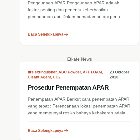
Penggunaan APAR Penggunaan APAR adalah
faktor penting dan penentu keberhasilan
pemadaman api. Dalam pemadaman api perlu
ketenangan bertindak agar bisa...
Baca Selengkapnya
Efkafe News
fire extinguisher
,
ABC Powder
,
AFF FOAM
,
23 Oktober
•
Cleant Agent
,
CO2
2018
Prosedur Penempatan APAR
Penempatan APAR Berikut cara penempatan APAR
yang tepat : Perencanaan lokasi penempatan APAR
yang mempunyai resiko bahaya kebakaran adalah
penentu...
Baca Selengkapnya