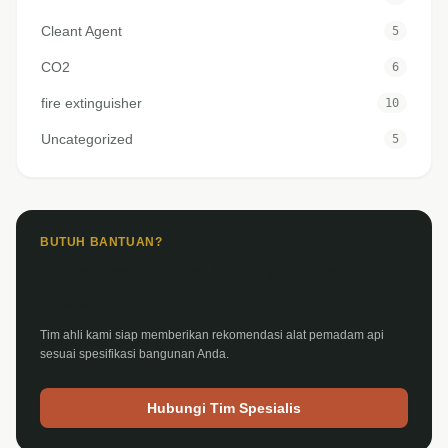
Cleant Agent
5
CO2
6
fire extinguisher
10
Uncategorized
5
BUTUH BANTUAN?
Konsultasi Sistem APAR & Hydrant
Gedung
Tim ahli kami siap memberikan rekomendasi alat pemadam api
sesuai spesifikasi bangunan Anda.
Hubungi Tim Spesialis