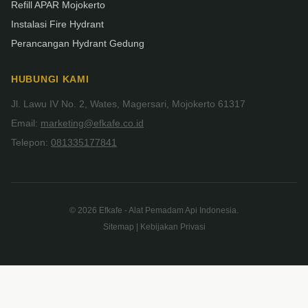
Refill APAR Mojokerto
Instalasi Fire Hydrant
Perancangan Hydrant Gedung
HUBUNGI KAMI
Jl. Lawu IV No. 2, Wates, Magersari, Mojokerto 61317
Email:
marketing@efkafe.co.id
Telepon:
081335177841
© 2026 Efkafe - Alat Pemadam Api Indonesia.
Sitemap | Kebijakan Privasi