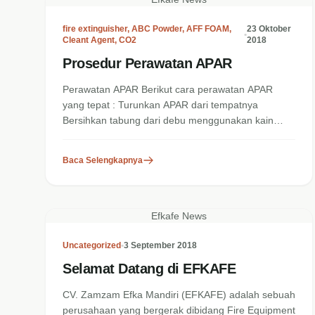
fire extinguisher
,
ABC Powder
,
AFF FOAM
,
23 Oktober
•
Cleant Agent
,
CO2
2018
Prosedur Perawatan APAR
Perawatan APAR Berikut cara perawatan APAR
yang tepat : Turunkan APAR dari tempatnya
Bersihkan tabung dari debu menggunakan kain
basah...
Baca Selengkapnya
Efkafe News
Uncategorized
•
3 September 2018
Selamat Datang di EFKAFE
CV. Zamzam Efka Mandiri (EFKAFE) adalah sebuah
perusahaan yang bergerak dibidang Fire Equipment