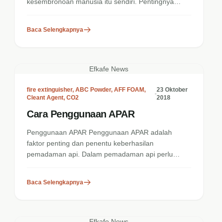
kesembronoan manusia itu sendiri. Pentingnya
pengetahuan tentang Penyebab...
Baca Selengkapnya
Efkafe News
fire extinguisher
,
ABC Powder
,
AFF FOAM
,
23 Oktober
•
Cleant Agent
,
CO2
2018
Cara Penggunaan APAR
Penggunaan APAR Penggunaan APAR adalah
faktor penting dan penentu keberhasilan
pemadaman api. Dalam pemadaman api perlu
ketenangan bertindak agar bisa...
Baca Selengkapnya
Efkafe News