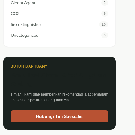
Cleant Agent
5
CO2
6
fire extinguisher
10
Uncategorized
5
BUTUH BANTUAN?
Konsultasi Sistem APAR & Hydrant
Gedung
Tim ahli kami siap memberikan rekomendasi alat pemadam
api sesuai spesifikasi bangunan Anda.
Hubungi Tim Spesialis