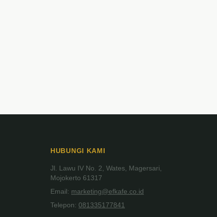
HUBUNGI KAMI
Jl. Lawu IV No. 2, Wates, Magersari,
Mojokerto 61317
Email:
marketing@efkafe.co.id
Telepon:
081335177841