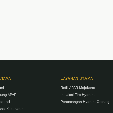
 UTAMA
LAYANAN UTAMA
ami
Refill APAR Mojokerto
abung APAR
Instalasi Fire Hydrant
speksi
Perancangan Hydrant Gedung
ukasi Kebakaran