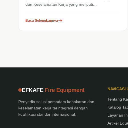
dan Keselamatan Kerja yang meliputi
penjualaan, instalation, service dan...
Baca Selengkapnya
NAVIGASI
EFKAFE
Fire Equipment
Tentang K
Penyedia solusi pemadam kebakaran dan
Katalog T
keselamatan kerja terintegrasi dengan
kualifikasi standar internasional.
Layanan In
Artikel Ed